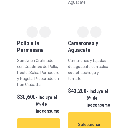
Pollo a la
Camarones y
Parmesana
Aguacate
Sándwich Gratinado
Camarones y tajadas
con Cuadritos de Pollo,
de aguacate con salsa
Pesto, Salsa Pomodoro
coctel. Lechuga y
y Rúgula. Preparado en
tomate.
Pan Ciabatta.
$
43,200
- incluye el
$
30,600
- incluye el
8% de
8% de
ipoconsumo
ipoconsumo
Seleccionar